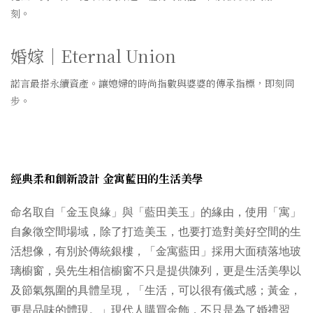
刻。
婚嫁｜Eternal Union
諾言最搭永續資產。讓媳婦的時尚指數與婆婆的傳承指標，即刻同
步。
經典柔和創新設計
金寓藍田的生活美學
命名取自「金玉良緣」與「藍田美玉」的緣由，使用「寓」
自象徵空間場域，除了打造美玉，也要打造對美好空間的生
活想像，有別於傳統銀樓，「金寓藍田」採用大面積落地玻
璃櫥窗，吳先生相信櫥窗不只是提供陳列，更是生活美學以
及節氣氛圍的具體呈現，「生活，可以很有儀式感；黃金，
更是品味的體現。」現代人購買金飾，不只是為了婚禮習