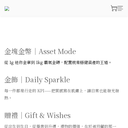
prev
next
金塊金幣｜Asset Mode
從 1g 迷你金章到 1kg 霸氣金磚，配置就是穩健資產的王道。
金飾｜Daily Sparkle
每一件都是行走的 KPI——把質感寫在肌膚上，讓日常也能發光發
熱。
贈禮｜Gift & Wishes
從出生到生日，從畢業到升遷，禮物的價值，在於被珍藏的那一